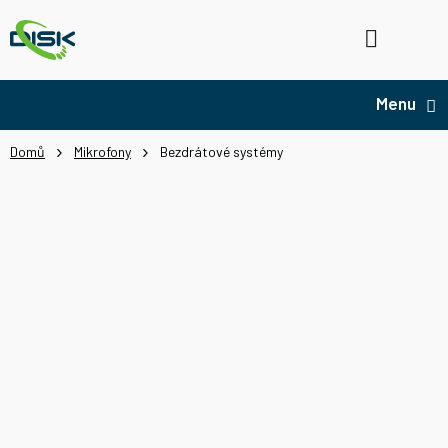
Přejít
na
Hledat
NÁ
obsah
KO
Domů
Mikrofony
Bezdrátové systémy