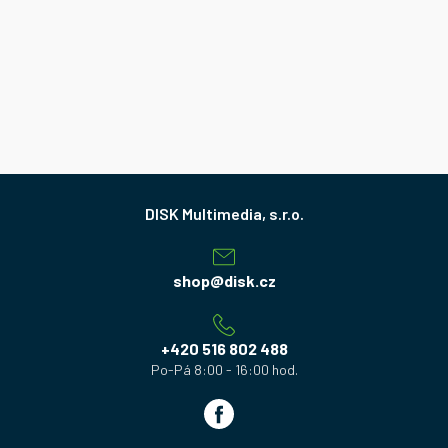
Z
á
p
a
shop
@
disk.cz
t
í
+420 516 802 488