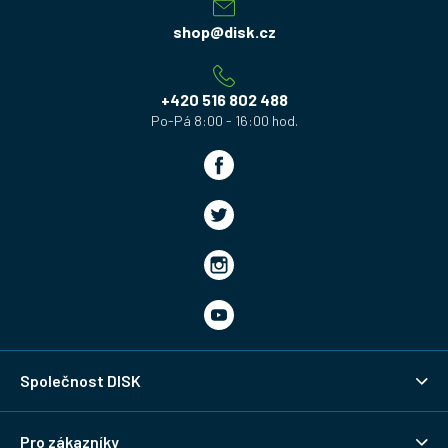
p
a
shop
@
disk.cz
t
í
+420 516 802 488
Společnost DISK
Pro zákazníky