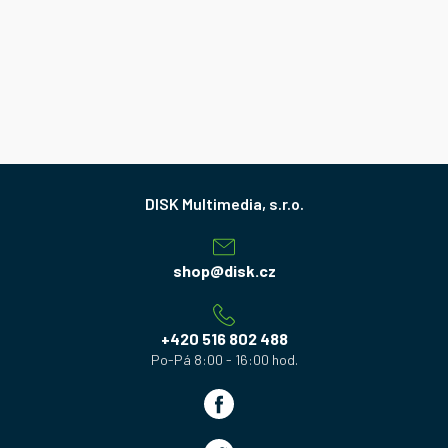
Z
á
p
a
shop
@
disk.cz
t
í
+420 516 802 488