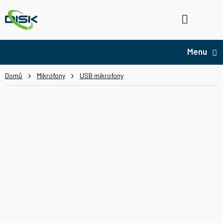
Přejít
na
Hledat
NÁ
obsah
KO
Domů
Mikrofony
USB mikrofony