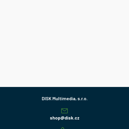
Z
á
p
a
shop
@
disk.cz
t