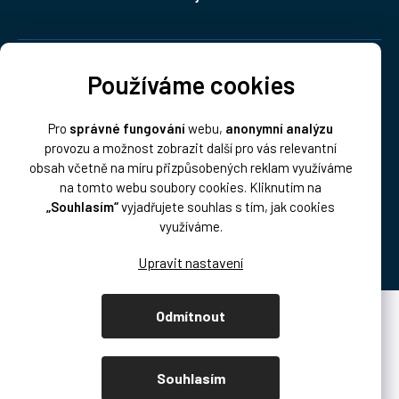
Doprava:
Používáme cookies
Pro
správné fungování
webu,
anonymní analýzu
provozu a možnost zobrazit další pro vás relevantní
obsah včetně na míru přizpůsobených reklam využíváme
na tomto webu soubory cookies. Kliknutím na
„Souhlasím“
vyjadřujete souhlas s tím, jak cookies
Platba:
využíváme.
Odmítnout
Vytvořil Shoptet Premium
Copyright 2026
DISK Multimedia, s.r.o.
. Všechna práva vyhrazena.
Souhlasím
Upravit nastavení cookies