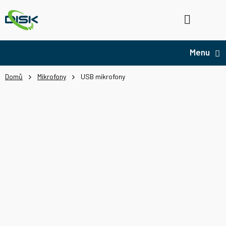
Přejít
na
Hledat
NÁ
obsah
KO
Domů
Mikrofony
USB mikrofony