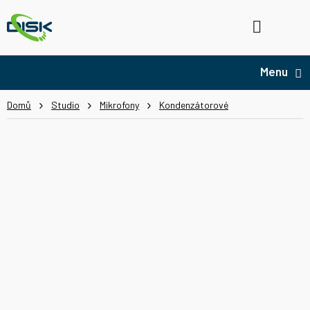
Přejít
na
Hledat
NÁ
obsah
KO
Domů
Studio
Mikrofony
Kondenzátorové