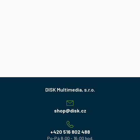
Z
á
p
a
shop
@
disk.cz
t
í
+420 516 802 488