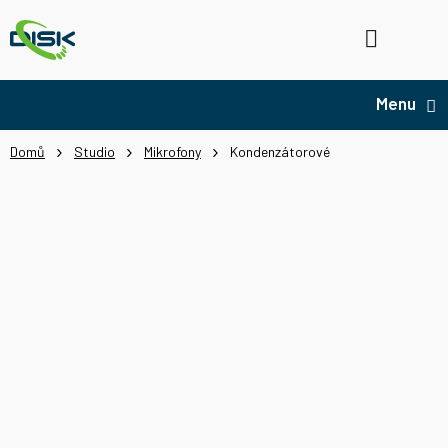
Přejít
na
Hledat
NÁ
obsah
KO
Domů
Studio
Mikrofony
Kondenzátorové