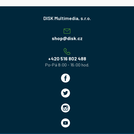
Z
á
p
a
shop
@
disk.cz
t
í
+420 516 802 488