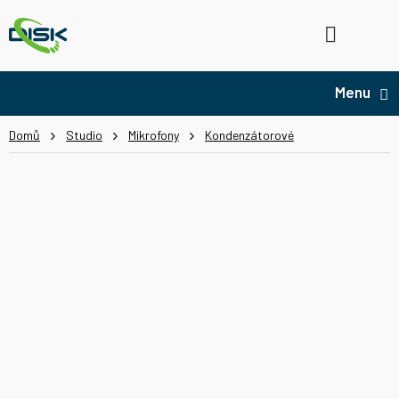
Přejít
na
Hledat
NÁ
obsah
KO
Domů
Studio
Mikrofony
Kondenzátorové