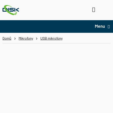
Přejít
na
Hledat
NÁ
obsah
KO
Domů
Mikrofony
USB mikrofony