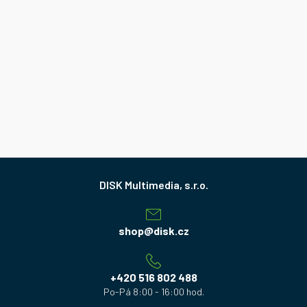
Z
á
p
a
shop
@
disk.cz
t
í
+420 516 802 488