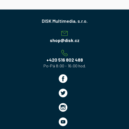
Z
á
p
a
shop
@
disk.cz
t
í
+420 516 802 488