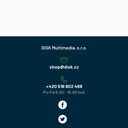
Z
á
p
a
shop
@
disk.cz
t
í
+420 516 802 488