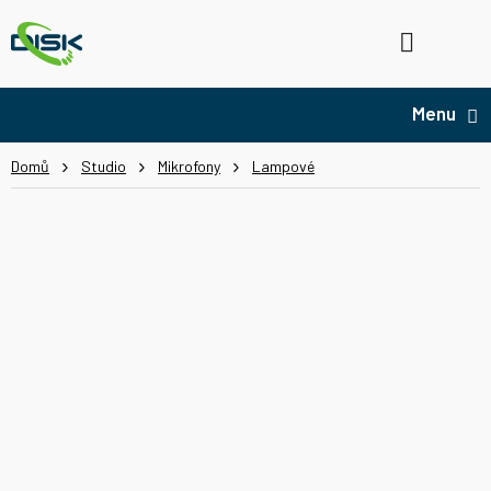
Přejít
na
Hledat
NÁ
obsah
KO
Domů
Studio
Mikrofony
Lampové