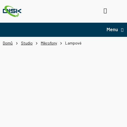
Přejít
na
Hledat
NÁ
obsah
KO
Domů
Studio
Mikrofony
Lampové