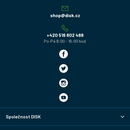
p
a
shop
@
disk.cz
t
í
+420 516 802 488
Společnost DISK