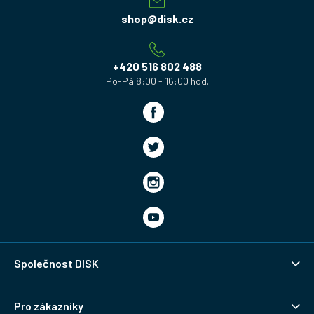
a
shop
@
disk.cz
t
í
+420 516 802 488
Společnost DISK
Pro zákazníky