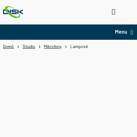
Přejít
na
Hledat
NÁ
obsah
KO
Domů
Studio
Mikrofony
Lampové