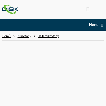
Přejít
na
Hledat
NÁ
obsah
KO
Domů
Mikrofony
USB mikrofony