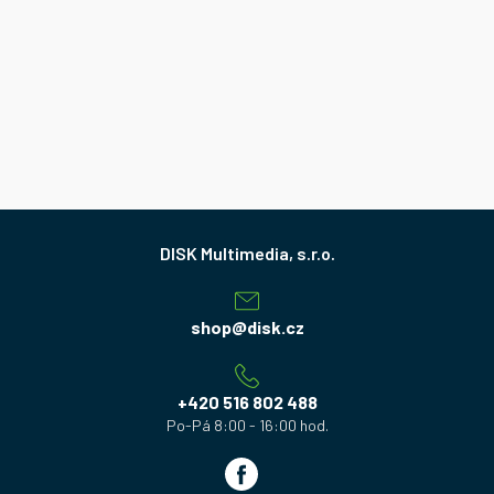
Z
á
p
a
shop
@
disk.cz
t
í
+420 516 802 488