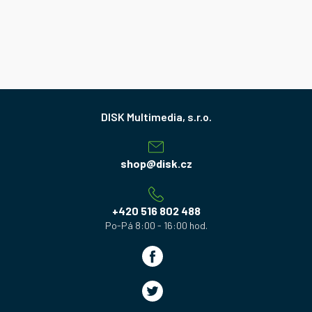
Z
á
p
a
shop
@
disk.cz
t
í
+420 516 802 488