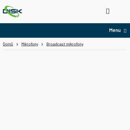
Přejít
na
Hledat
NÁ
obsah
KO
Domů
Mikrofony
Broadcast mikrofony