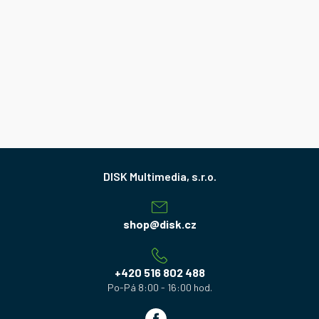
Z
á
p
a
shop
@
disk.cz
t
í
+420 516 802 488