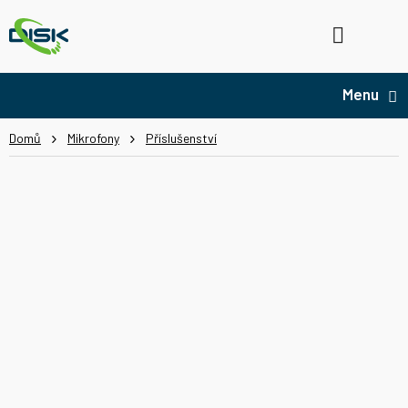
Přejít
na
Hledat
NÁ
obsah
KO
Domů
Mikrofony
Příslušenství