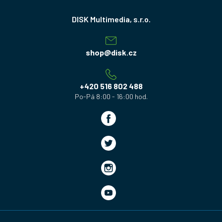
Z
á
p
a
shop
@
disk.cz
t
í
+420 516 802 488