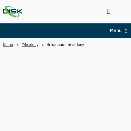
Přejít
na
Hledat
NÁ
obsah
KO
Domů
Mikrofony
Broadcast mikrofony