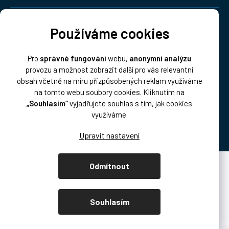
Doprava:
Používáme cookies
Pro
správné fungování
webu,
anonymní analýzu
provozu a možnost zobrazit další pro vás relevantní
obsah včetně na míru přizpůsobených reklam využíváme
na tomto webu soubory cookies. Kliknutím na
„Souhlasím“
vyjadřujete souhlas s tím, jak cookies
Platba:
využíváme.
Odmítnout
Vytvořil Shoptet Premium
Copyright 2026
DISK Multimedia, s.r.o.
. Všechna práva vyhrazena.
Souhlasím
Upravit nastavení cookies