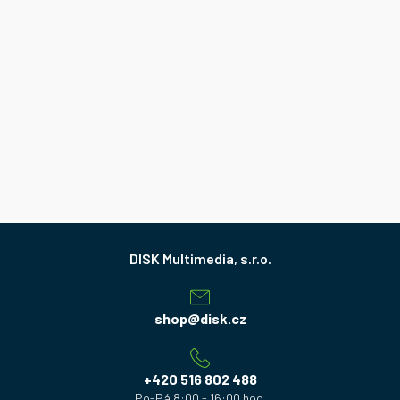
Z
á
p
a
shop
@
disk.cz
t
í
+420 516 802 488