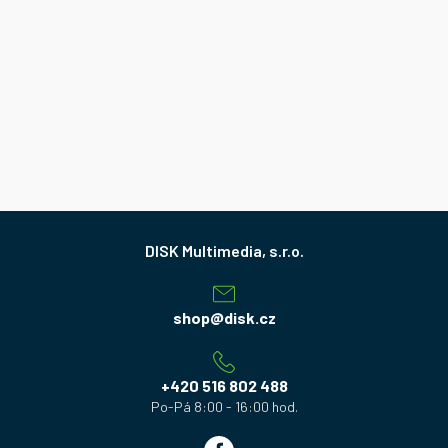
Z
á
p
a
shop
@
disk.cz
t
í
+420 516 802 488