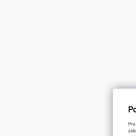
P
Pr
zob