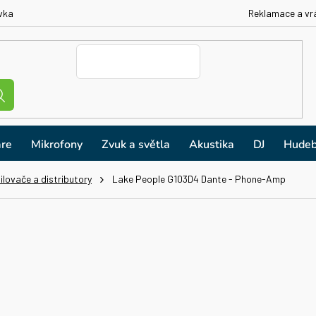
vka
Reklamace a vr
re
Mikrofony
Zvuk a světla
Akustika
DJ
Hudeb
ilovače a distributory
Lake People G103D4 Dante - Phone-Amp