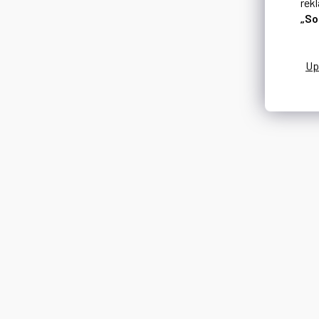
rek
„So