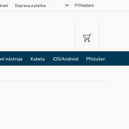
Přihlášení
ácení
Doprava a platba
NÁKUPNÍ
KOŠÍK
ní nástroje
Kabely
iOS/Android
Příslušenství