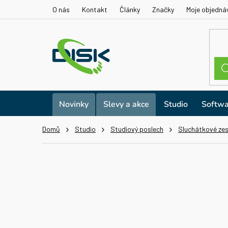
Přejít
O nás
Kontakt
Články
Značky
Moje objedná
na
obsah
Novinky
Slevy a akce
Studio
Softwa
Domů
Studio
Studiový poslech
Sluchátkové zes