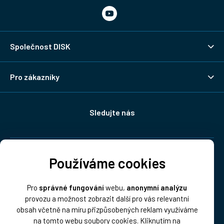
Společnost DISK
Pro zákazníky
Sledujte nás
Doprava:
Používáme cookies
Pro
správné fungování
webu,
anonymní analýzu
provozu a možnost zobrazit další pro vás relevantní
obsah včetně na míru přizpůsobených reklam využíváme
na tomto webu soubory cookies. Kliknutím na