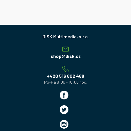
Z
á
p
a
shop
@
disk.cz
t
í
+420 516 802 488