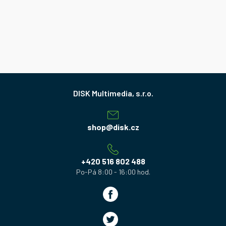
Z
á
p
a
shop
@
disk.cz
t
í
+420 516 802 488