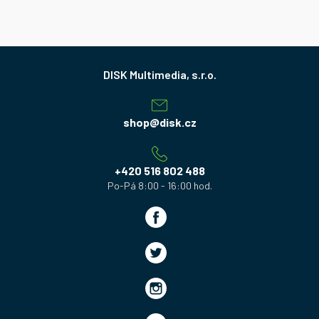
Z
á
p
a
shop
@
disk.cz
t
í
+420 516 802 488