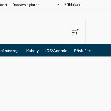
Přihlášení
ácení
Doprava a platba
NÁKUPNÍ
KOŠÍK
ní nástroje
Kabely
iOS/Android
Příslušenství