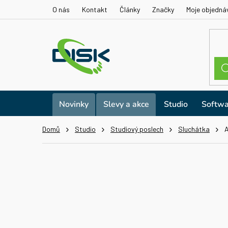
Přejít
O nás
Kontakt
Články
Značky
Moje objedná
na
obsah
Novinky
Slevy a akce
Studio
Softwa
Domů
Studio
Studiový poslech
Sluchátka
A