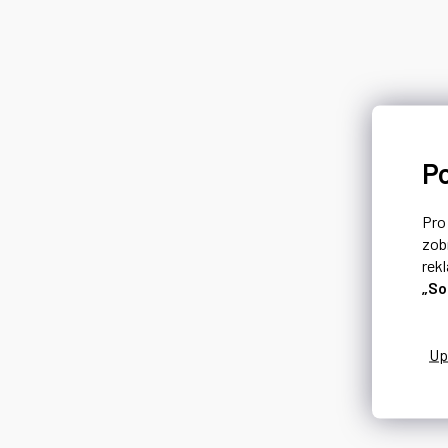
P
Pr
zob
rek
„So