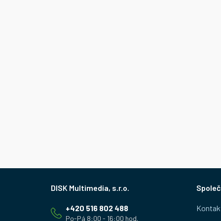
Z
Společ
á
+420 516 802 488
Kontak
p