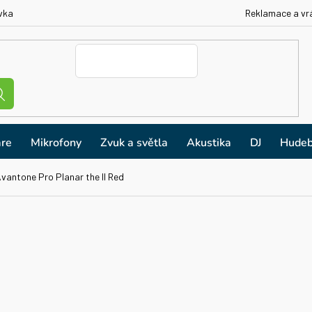
vka
Reklamace a vr
re
Mikrofony
Zvuk a světla
Akustika
DJ
Hudeb
vantone Pro Planar the II Red