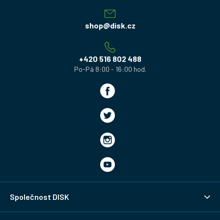
p
a
shop
@
disk.cz
t
í
+420 516 802 488
Společnost DISK