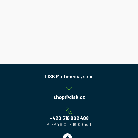
Z
á
p
a
shop
@
disk.cz
t
í
+420 516 802 488