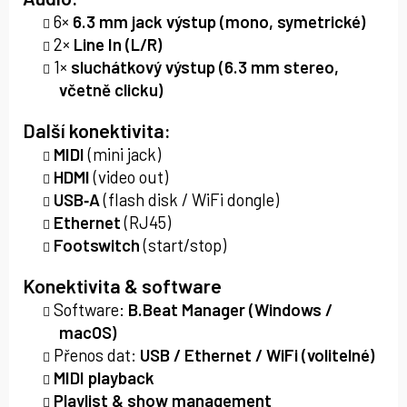
6×
6.3 mm jack výstup (mono, symetrické)
2×
Line In (L/R)
1×
sluchátkový výstup (6.3 mm stereo,
včetně clicku)
Další konektivita:
MIDI
(mini jack)
HDMI
(video out)
USB‑A
(flash disk / WiFi dongle)
Ethernet
(RJ45)
Footswitch
(start/stop)
Konektivita & software
Software:
B.Beat Manager (Windows /
macOS)
Přenos dat:
USB / Ethernet / WiFi (volitelné)
MIDI playback
Playlist & show management