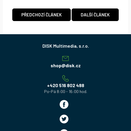
PŘEDCHOZÍ ČLÁNEK
DALŠÍ ČLÁNEK
Z
á
p
a
shop
@
disk.cz
t
í
+420 516 802 488