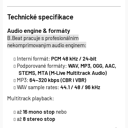
Technické specifikace
Audio engine & formáty
B.Beat pracuje s profesionálním
nekomprimovaným audio enginem:
Interní formát:
PCM 48 kHz / 24‑bit
Podporované formáty:
WAV, MP3, OGG, AAC,
STEMS, MTA (M‑Live Multitrack Audio)
MP3:
64–320 kbps (CBR i VBR)
WAV sample rates:
44.1 / 48 / 96 kHz
Multitrack playback:
až
16 mono stop
nebo
až
8 stereo stop