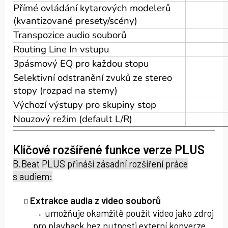
Přímé ovládání kytarových modelerů
(kvantizované presety/scény)
Transpozice audio souborů
Routing Line In vstupu
3pásmový EQ pro každou stopu
Selektivní odstranění zvuků ze stereo
stopy (rozpad na stemy)
Výchozí výstupy pro skupiny stop
Nouzový režim (default L/R)
Klíčové rozšířené funkce verze PLUS
B.Beat PLUS přináší zásadní rozšíření práce
s audiem:
Extrakce audia z video souborů
→ umožňuje okamžitě použít video jako zdroj
pro playback bez nutnosti externí konverze