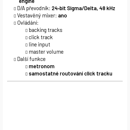
engine
D/A převodník:
24‑bit Sigma/Delta, 48 kHz
Vestavěný mixer:
ano
Ovládání:
backing tracks
click track
line input
master volume
Další funkce
metronom
samostatné routování click tracku