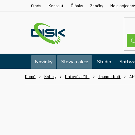
Přejít
O nás
Kontakt
Články
Značky
Moje objedná
na
obsah
Novinky
Slevy a akce
Studio
Softwa
Domů
Kabely
Datové a MIDI
Thunderbolt
AP