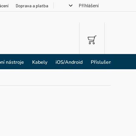
Přihlášení
ácení
Doprava a platba
NÁKUPNÍ
KOŠÍK
ní nástroje
Kabely
iOS/Android
Příslušenství