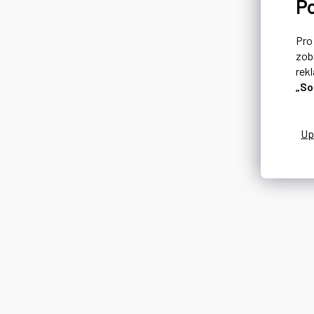
P
Pr
zob
rek
„So