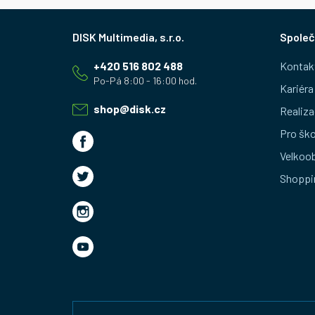
Z
Společ
á
+420 516 802 488
Kontak
p
Kariéra
a
shop
@
disk.cz
Realiza
t
Pro ško
Velkoo
í
Shoppi