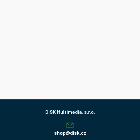
Z
á
p
a
shop
@
disk.cz