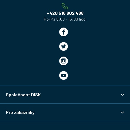
t
í
+420 516 802 488
Společnost DISK
Pro zákazníky