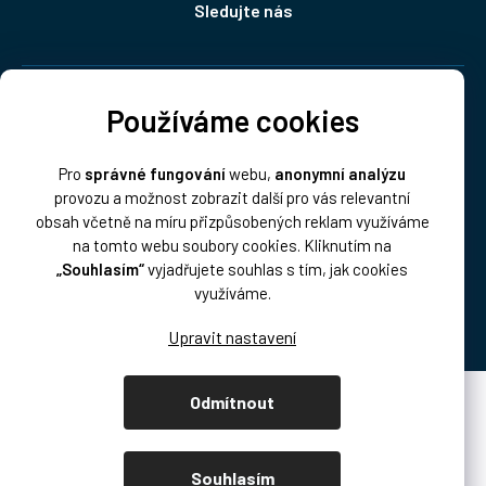
Sledujte nás
Doprava:
Používáme cookies
Pro
správné fungování
webu,
anonymní analýzu
provozu a možnost zobrazit další pro vás relevantní
obsah včetně na míru přizpůsobených reklam využíváme
na tomto webu soubory cookies. Kliknutím na
„Souhlasím“
vyjadřujete souhlas s tím, jak cookies
Platba:
využíváme.
Odmítnout
Vytvořil Shoptet Premium
Copyright 2026
DISK Multimedia, s.r.o.
. Všechna práva vyhrazena.
Souhlasím
Upravit nastavení cookies