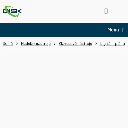
Přejít
na
Hledat
NÁ
obsah
KO
Domů
Hudební nástroje
Klávesové nástroje
Digitální piána