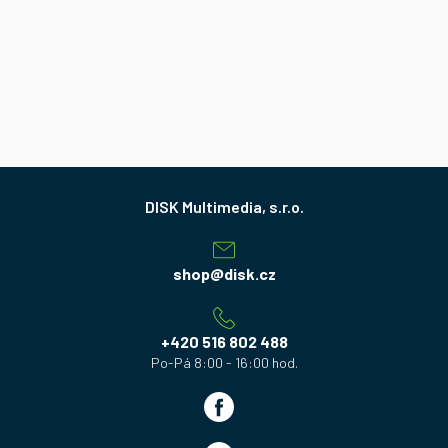
Z
á
p
a
shop
@
disk.cz
t
í
+420 516 802 488