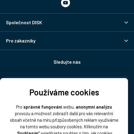
Společnost DISK
Pro zákazníky
Sledujte nás
Doprava:
Používáme cookies
Pro
správné fungování
webu,
anonymní analýzu
provozu a možnost zobrazit další pro vás relevantní
obsah včetně na míru přizpůsobených reklam využíváme
na tomto webu soubory cookies. Kliknutím na
„Souhlasím“
vyjadřujete souhlas s tím, jak cookies
Platba: