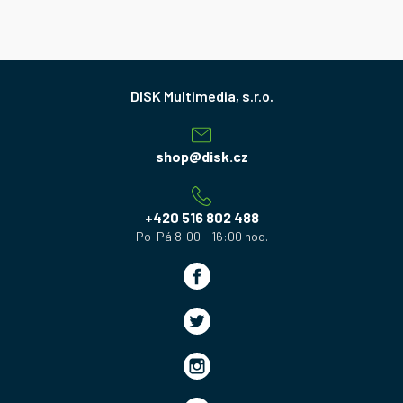
Z
á
p
a
shop
@
disk.cz
t
í
+420 516 802 488