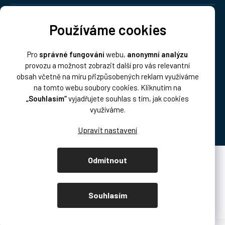
Doprava:
Používáme cookies
Pro
správné fungování
webu,
anonymní analýzu
provozu a možnost zobrazit další pro vás relevantní
obsah včetně na míru přizpůsobených reklam využíváme
na tomto webu soubory cookies. Kliknutím na
„Souhlasím“
vyjadřujete souhlas s tím, jak cookies
Platba:
využíváme.
Odmítnout
Vytvořil Shoptet Premium
Copyright 2026
DISK Multimedia, s.r.o.
. Všechna práva vyhrazena.
Souhlasím
Upravit nastavení cookies
/* přetahování produktů podcast.disk.cz */