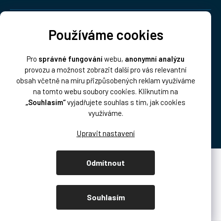
Doprava:
Používáme cookies
Pro
správné fungování
webu,
anonymní analýzu
provozu a možnost zobrazit další pro vás relevantní
obsah včetně na míru přizpůsobených reklam využíváme
na tomto webu soubory cookies. Kliknutím na
„Souhlasím“
vyjadřujete souhlas s tím, jak cookies
Platba:
využíváme.
Odmítnout
Vytvořil Shoptet Premium
Copyright 2026
DISK Multimedia, s.r.o.
. Všechna práva vyhrazena.
Souhlasím
Upravit nastavení cookies