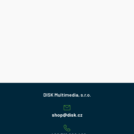
Z
á
p
a
shop
@
disk.cz
t