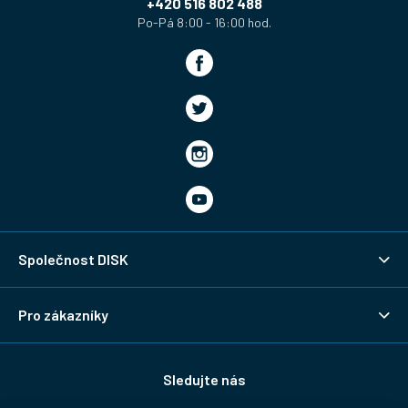
í
+420 516 802 488
Společnost DISK
Pro zákazníky
Sledujte nás