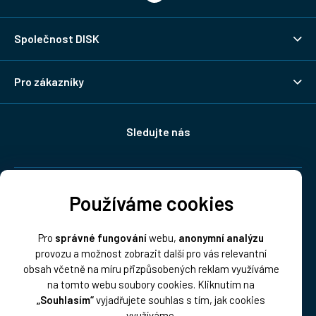
Společnost DISK
Pro zákazníky
Sledujte nás
Doprava:
Používáme cookies
Pro
správné fungování
webu,
anonymní analýzu
provozu a možnost zobrazit další pro vás relevantní
obsah včetně na míru přizpůsobených reklam využíváme
na tomto webu soubory cookies. Kliknutím na
„Souhlasím“
vyjadřujete souhlas s tím, jak cookies
Platba:
využíváme.