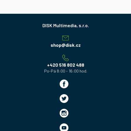
Z
á
p
a
shop
@
disk.cz
t
í
+420 516 802 488