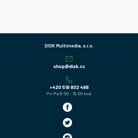
Z
á
p
a
shop
@
disk.cz
t
í
+420 516 802 488