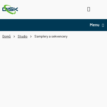
Přejít
na
Hledat
NÁ
obsah
KO
Domů
Studio
Samplery a sekvencery