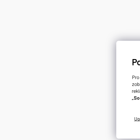
P
Pr
zob
rek
„So