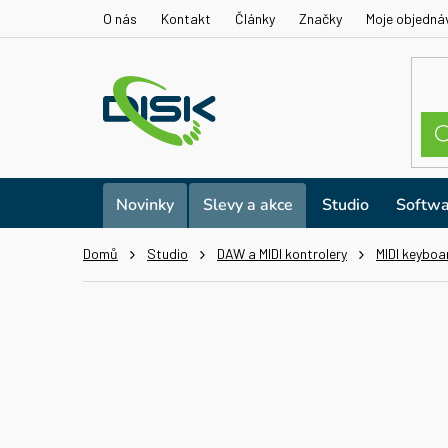
Přejít
O nás
Kontakt
Články
Značky
Moje objedná
na
obsah
Novinky
Slevy a akce
Studio
Softwa
Domů
Studio
DAW a MIDI kontrolery
MIDI keyboa