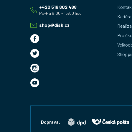
á
+420 516 802 488
Kontak
p
Kariéra
a
shop
@
disk.cz
Realiza
t
Pro ško
Velkoo
í
Shoppi
Doprava: