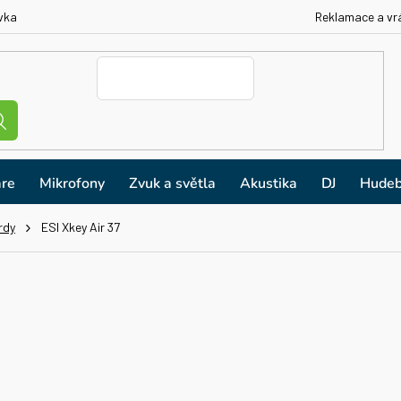
vka
Reklamace a vr
re
Mikrofony
Zvuk a světla
Akustika
DJ
Hudeb
rdy
ESI Xkey Air 37