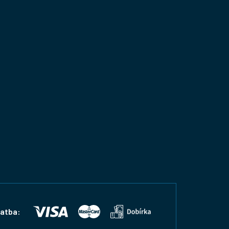
latba: