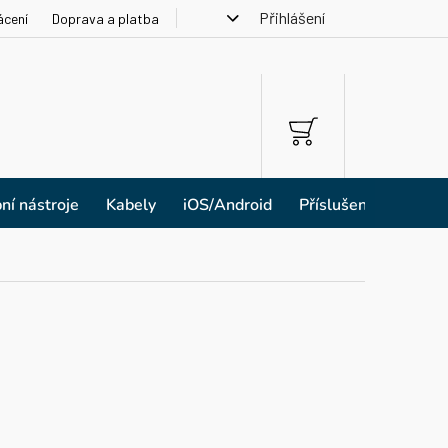
Přihlášení
ácení
Doprava a platba
NÁKUPNÍ
KOŠÍK
ní nástroje
Kabely
iOS/Android
Příslušenství