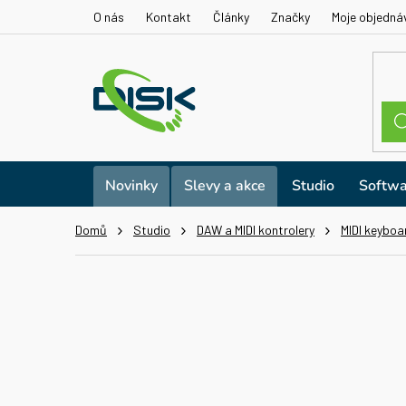
Přejít
O nás
Kontakt
Články
Značky
Moje objedná
na
obsah
Novinky
Slevy a akce
Studio
Softwa
Domů
Studio
DAW a MIDI kontrolery
MIDI keyboa