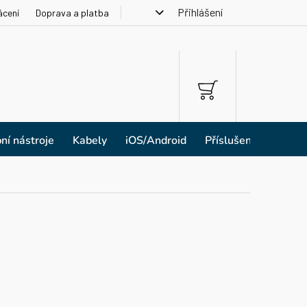
Přihlášení
ácení
Doprava a platba
NÁKUPNÍ
KOŠÍK
ní nástroje
Kabely
iOS/Android
Příslušenství