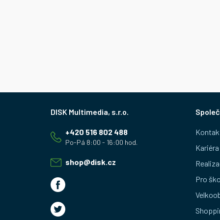
Z
Společ
á
+420 516 802 488
Kontak
p
Kariéra
a
shop
@
disk.cz
Realiza
t
Pro ško
Velkoo
í
Shoppi