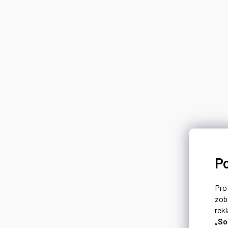
P
Pr
zob
rek
„So