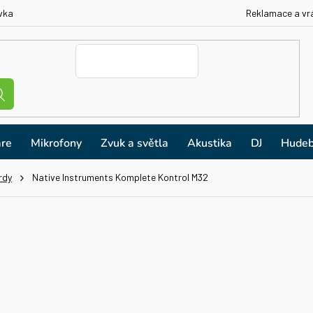
vka
Reklamace a vr
re
Mikrofony
Zvuk a světla
Akustika
DJ
Hudeb
rdy
Native Instruments Komplete Kontrol M32