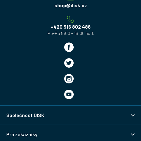
a
shop
@
disk.cz
t
í
+420 516 802 488
Společnost DISK
Pro zákazníky