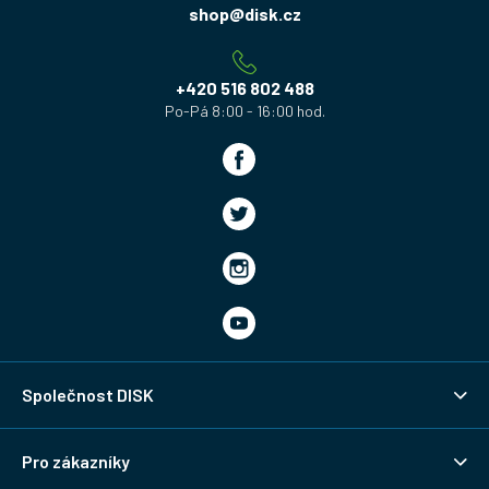
a
shop
@
disk.cz
t
í
+420 516 802 488
Společnost DISK
Pro zákazníky