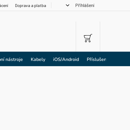
Přihlášení
ácení
Doprava a platba
NÁKUPNÍ
KOŠÍK
ní nástroje
Kabely
iOS/Android
Příslušenství