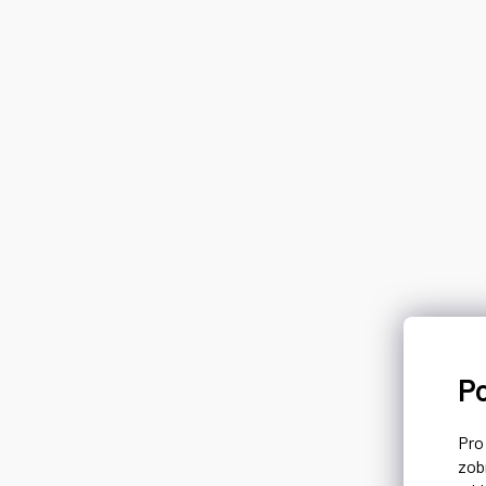
P
Pr
zob