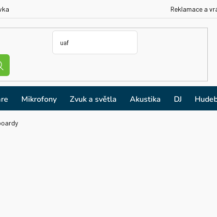
vka
Reklamace a vr
re
Mikrofony
Zvuk a světla
Akustika
DJ
Hudeb
boardy