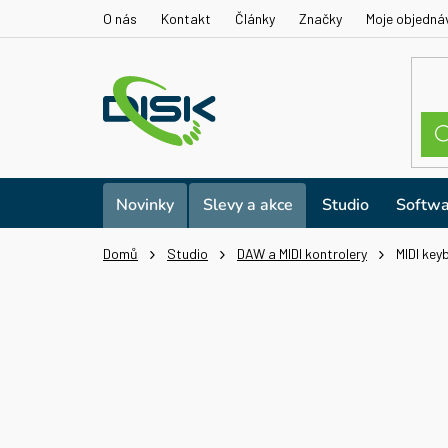
Přejít
O nás
Kontakt
Články
Značky
Moje objedná
na
obsah
Novinky
Slevy a akce
Studio
Softwa
Domů
Studio
DAW a MIDI kontrolery
MIDI key