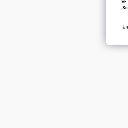
rek
„So