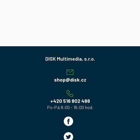
Z
á
p
a
shop
@
disk.cz
t
í
+420 516 802 488