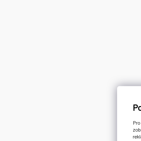
P
Pr
zob
rek