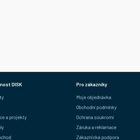
nost DISK
Pro zákazníky
ty
Moje objednávka
Obchodní podmínky
ce a projekty
Ochrana soukromí
ly
Záruka a reklamace
bchod
Zákaznická podpora