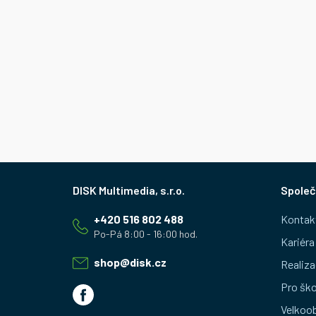
Z
Společ
á
+420 516 802 488
Kontak
p
Kariéra
a
shop
@
disk.cz
Realiza
t
Pro ško
Velkoo