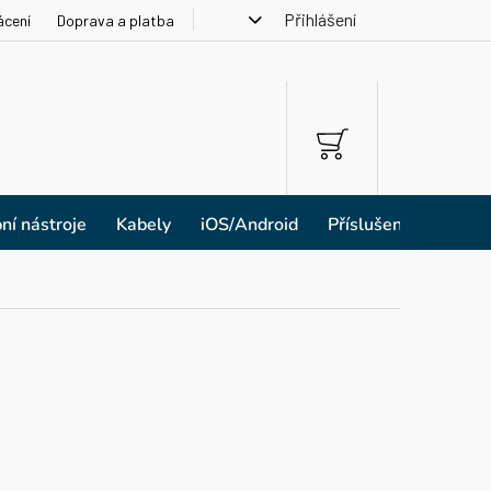
Přihlášení
ácení
Doprava a platba
NÁKUPNÍ
KOŠÍK
ní nástroje
Kabely
iOS/Android
Příslušenství