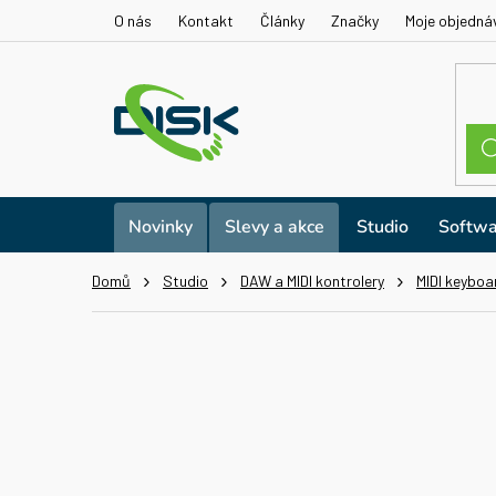
Přejít
O nás
Kontakt
Články
Značky
Moje objedná
na
obsah
Novinky
Slevy a akce
Studio
Softwa
Domů
Studio
DAW a MIDI kontrolery
MIDI keyboa