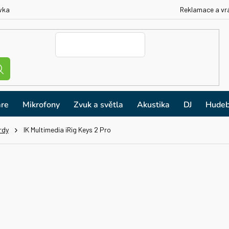
vka
Reklamace a vr
re
Mikrofony
Zvuk a světla
Akustika
DJ
Hudeb
rdy
IK Multimedia iRig Keys 2 Pro