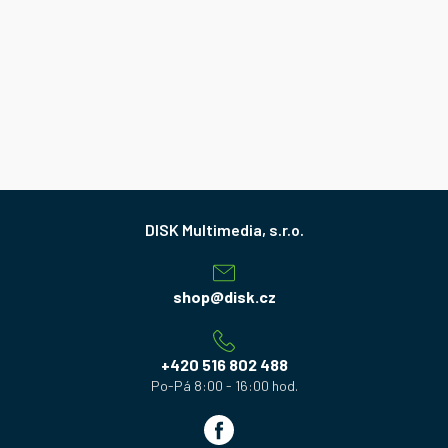
Z
á
p
a
shop
@
disk.cz
t
í
+420 516 802 488