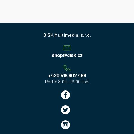
Z
á
p
a
shop
@
disk.cz
t
í
+420 516 802 488