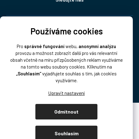
Doprava:
Používáme cookies
Pro
správné fungování
webu,
anonymní analýzu
provozu a možnost zobrazit další pro vás relevantní
obsah včetně na míru přizpůsobených reklam využíváme
na tomto webu soubory cookies. Kliknutím na
„Souhlasím“
vyjadřujete souhlas s tím, jak cookies
Platba:
využíváme.
Odmítnout
Vytvořil Shoptet Premium
Copyright 2026
DISK Multimedia, s.r.o.
. Všechna práva vyhrazena.
Souhlasím
Upravit nastavení cookies