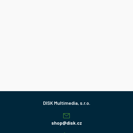
Z
á
p
a
shop
@
disk.cz