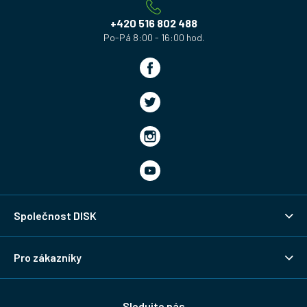
t
í
+420 516 802 488
Společnost DISK
Pro zákazníky
Sledujte nás