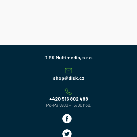
Z
á
p
a
shop
@
disk.cz
t
í
+420 516 802 488