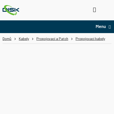
Přejít
na
Hledat
NÁ
obsah
KO
Domů
Kabely
Propojovací a Patch
Propojovací kabely