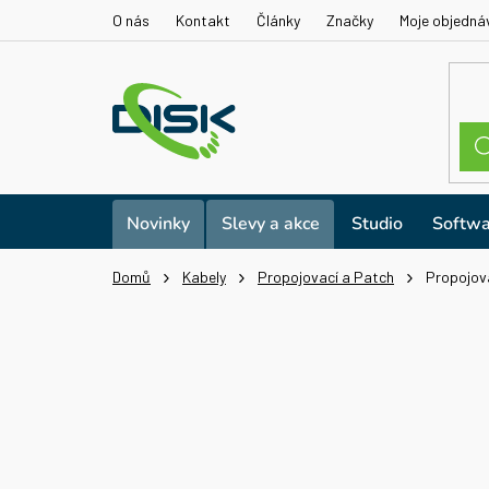
Přejít
O nás
Kontakt
Články
Značky
Moje objedná
na
obsah
Novinky
Slevy a akce
Studio
Softwa
Domů
Kabely
Propojovací a Patch
Propojova