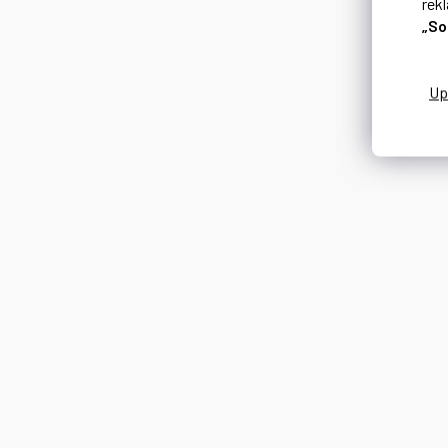
rek
„So