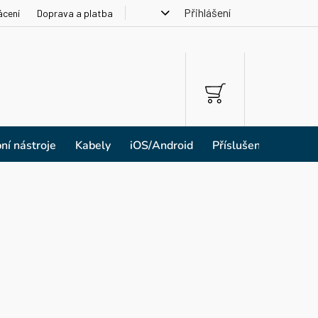
Přihlášení
ácení
Doprava a platba
NÁKUPNÍ
KOŠÍK
ní nástroje
Kabely
iOS/Android
Příslušenství