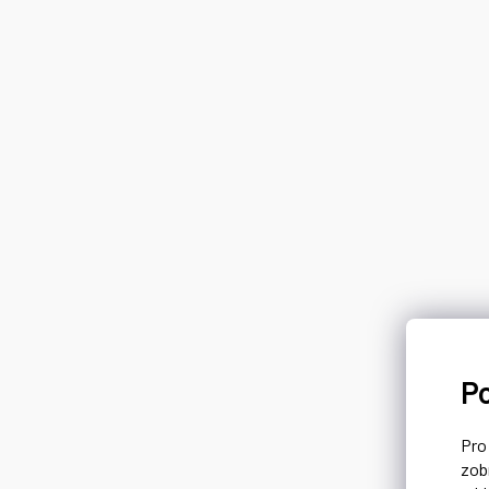
P
Pr
zob