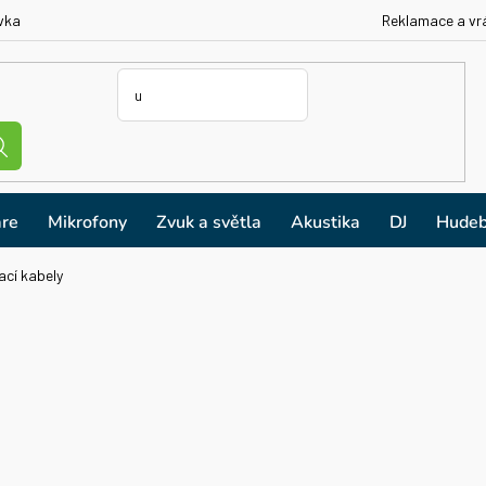
vka
Reklamace a vr
re
Mikrofony
Zvuk a světla
Akustika
DJ
Hudeb
cí kabely