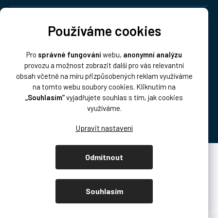
Doprava:
Používáme cookies
Pro
správné fungování
webu,
anonymní analýzu
provozu a možnost zobrazit další pro vás relevantní
obsah včetně na míru přizpůsobených reklam využíváme
na tomto webu soubory cookies. Kliknutím na
„Souhlasím“
vyjadřujete souhlas s tím, jak cookies
Platba:
využíváme.
Odmítnout
Vytvořil Shoptet Premium
Copyright 2026
DISK Multimedia, s.r.o.
. Všechna práva vyhrazena.
Souhlasím
Upravit nastavení cookies