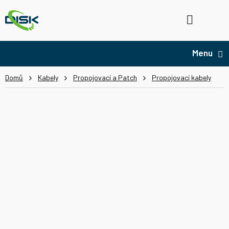
Přejít
na
Hledat
NÁ
obsah
KO
Domů
Kabely
Propojovací a Patch
Propojovací kabely