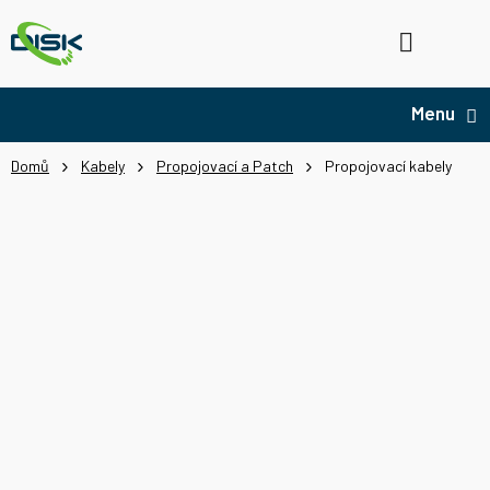
Přejít
na
Hledat
NÁ
obsah
KO
Domů
Kabely
Propojovací a Patch
Propojovací kabely