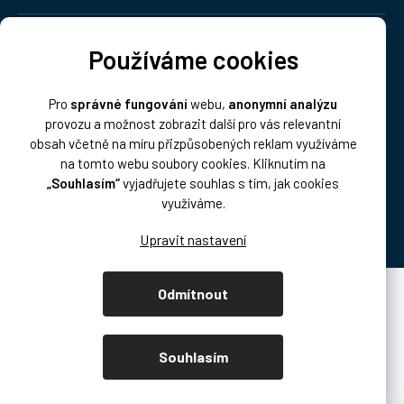
Doprava:
Používáme cookies
Pro
správné fungování
webu,
anonymní analýzu
provozu a možnost zobrazit další pro vás relevantní
obsah včetně na míru přizpůsobených reklam využíváme
na tomto webu soubory cookies. Kliknutím na
„Souhlasím“
vyjadřujete souhlas s tím, jak cookies
Platba:
využíváme.
Odmítnout
Vytvořil Shoptet Premium
Copyright 2026
DISK Multimedia, s.r.o.
. Všechna práva vyhrazena.
Souhlasím
Upravit nastavení cookies