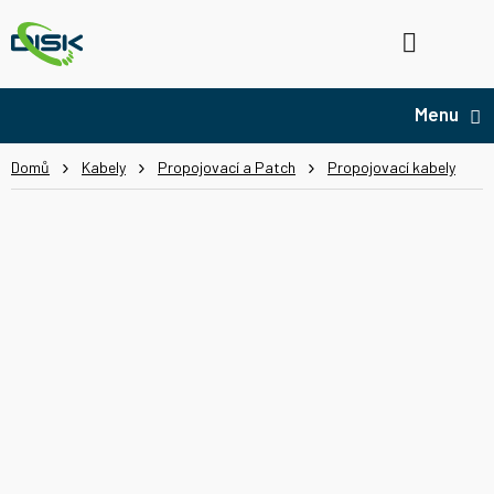
Přejít
na
Hledat
NÁ
obsah
KO
Domů
Kabely
Propojovací a Patch
Propojovací kabely