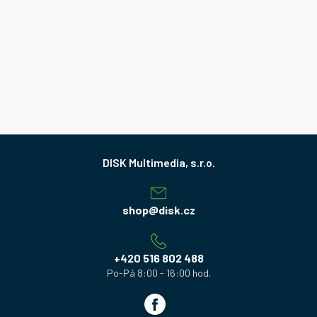
Z
á
p
a
shop
@
disk.cz
t
í
+420 516 802 488